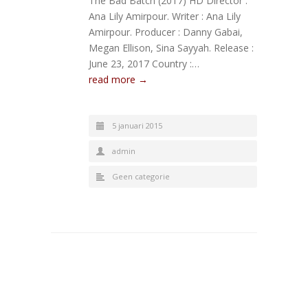
The Bad Batch (2017) HD Director :
Ana Lily Amirpour. Writer : Ana Lily
Amirpour. Producer : Danny Gabai,
Megan Ellison, Sina Sayyah. Release :
June 23, 2017 Country :…
read more →
5 januari 2015
admin
Geen categorie