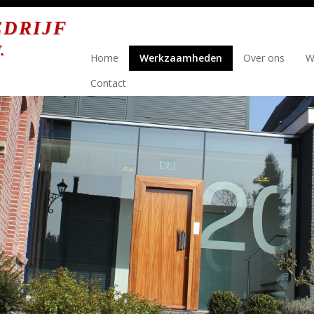
DRIJF
.
Home
Werkzaamheden
Over ons
W
Contact