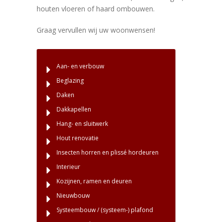
houten vloeren of haard ombouwen.
Graag vervullen wij uw woonwensen!
Aan- en verbouw
Beglazing
Daken
Dakkapellen
Hang- en sluitwerk
Hout renovatie
Insecten horren en plissé hordeuren
Interieur
Kozijnen, ramen en deuren
Nieuwbouw
Systeembouw / (systeem-) plafond