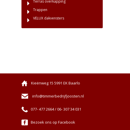
Terras overkapping
Trappen
VELUX dakvensters
Kieënweg 15 5991 EK Baarlo
info@timmerbedrijfjoosten.nl
077- 477 2664 / 06- 307 34 031
Bezoek ons op Facebook