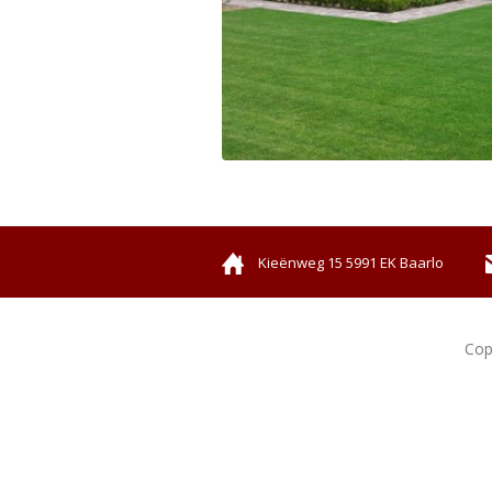
Kieënweg 15 5991 EK Baarlo
Cop