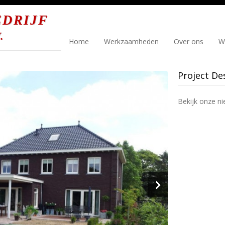
DRIJF
.
Home
Werkzaamheden
Over ons
W
Project De
Bekijk onze n